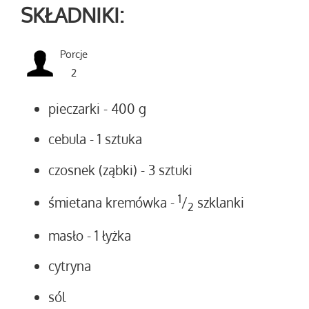
SKŁADNIKI:
Porcje
2
pieczarki
- 400 g
cebula
- 1 sztuka
czosnek (ząbki)
- 3 sztuki
1
śmietana kremówka
-
/
szklanki
2
masło
- 1 łyżka
cytryna
sól