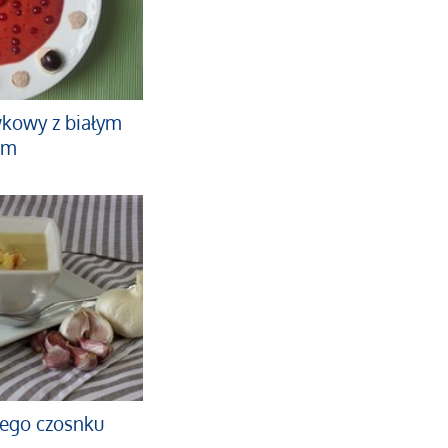
wkowy z białym
em
nego czosnku