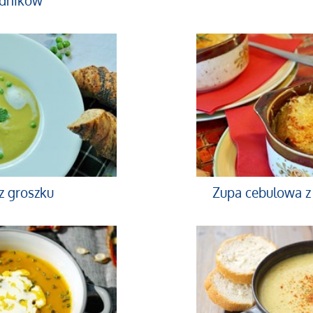
adników
z groszku
Zupa cebulowa z