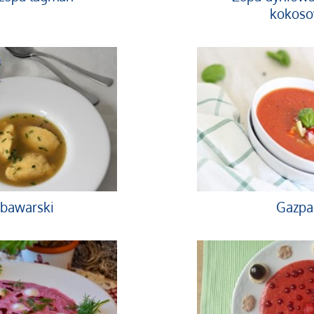
kokos
 bawarski
Gazpa