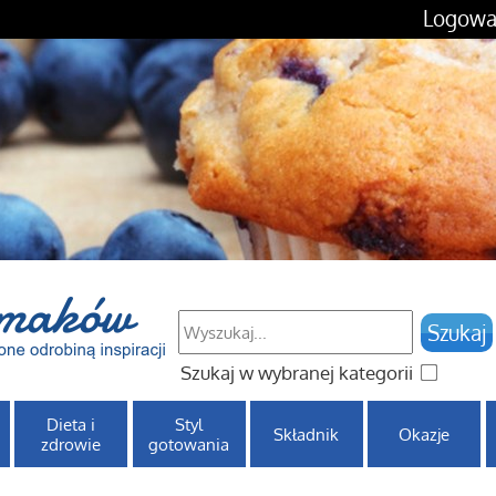
Logowa
Szukaj w wybranej kategorii
Dieta i
Styl
Składnik
Okazje
zdrowie
gotowania