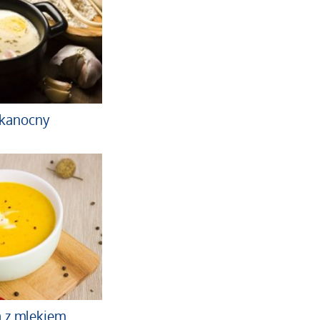
lkanocny
 z mlekiem