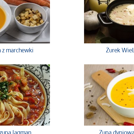
 z marchewki
Żurek Wie
 zupa lagman
Zupa dyniowa