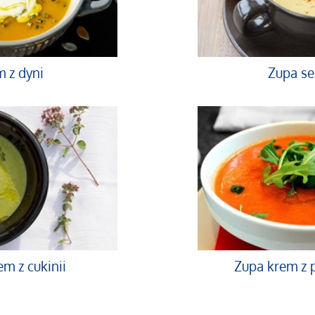
 z dyni
Zupa s
m z cukinii
Zupa krem z