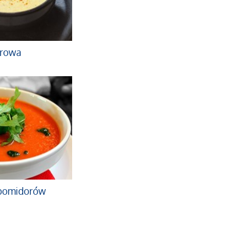
erowa
 pomidorów