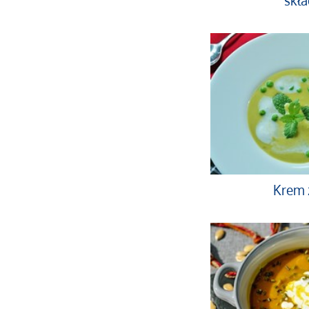
skł
Krem 