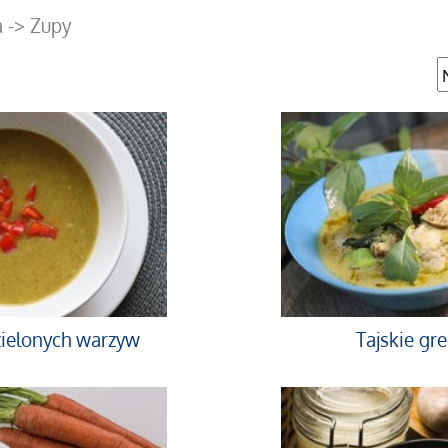
a
-> Zupy
zielonych warzyw
Tajskie gr