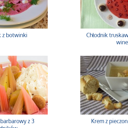
 z botwinki
Chłodnik truska
win
abarbarowy z 3
Krem z pieczo