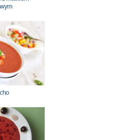
owym
cho