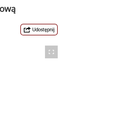
łową
Udostępnij