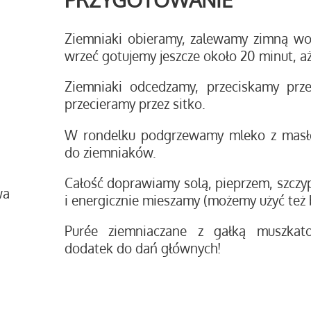
Ziemniaki obieramy, zalewamy zimną wo
wrzeć gotujemy jeszcze około 20 minut, a
Ziemniaki odcedzamy, przeciskamy prze
przecieramy przez sitko.
W rondelku podgrzewamy mleko z masł
do ziemniaków.
Całość doprawiamy solą, pieprzem, szczy
wa
i energicznie mieszamy (możemy użyć też 
Purée ziemniaczane z gałką muszkat
dodatek do dań głównych!