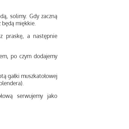
dą, solimy. Gdy zaczną
ż będą miękkie.
z praskę, a następnie
em, po czym dodajemy
ptą gałki muszkatołowej
blendera).
ołową serwujemy jako