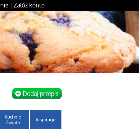
nie
|
Załóż konto
Dodaj przepis
Kuchnie
Inspiracje
świata