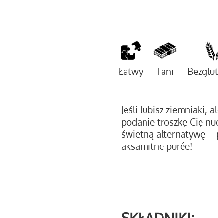
Łatwy
Tani
Bezglu
Jeśli lubisz ziemniaki, a
podanie troszkę Cię nu
świetną alternatywę – 
aksamitne purée!
SKŁADNIKI: