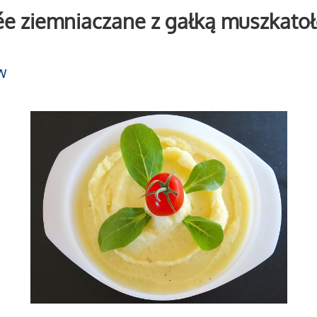
ée ziemniaczane z gałką muszkato
w