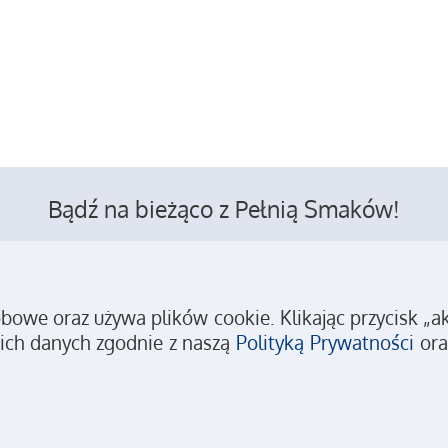
Bądź na bieżąco z Pełnią Smaków!
we oraz używa plików cookie. Klikając przycisk „akc
Kontakt
Reklama
Polityka prywatności
Regulamin
ich danych zgodnie z naszą
Polityką Prywatności
ora
Copyright © 2026 Pełnia Smaków
Wszystkie prawa zastrzeżone