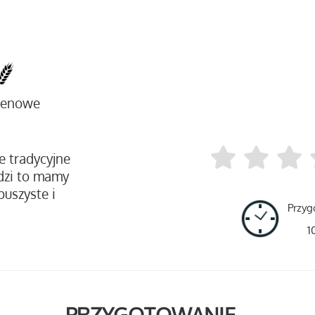
tenowe
le tradycyjne
dzi to mamy
puszyste i
Przyg
1
PRZYGOTOWANIE