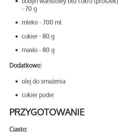
budyń waniliowy bez cukru (proszek)
- 70 g
mleko
- 700 ml
cukier
- 80 g
masło
- 80 g
Dodatkowo:
olej do smażenia
cukier puder
PRZYGOTOWANIE
Ciasto: