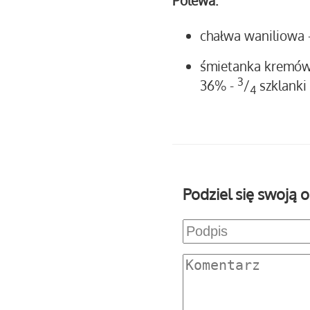
Polewa:
chałwa waniliowa
śmietanka kremó
3
36%
-
/
szklanki
4
Podziel się swoją o