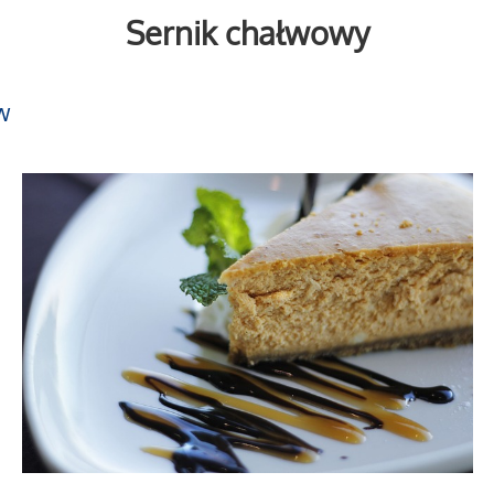
Sernik chałwowy
w