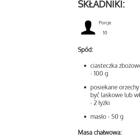
SKŁADNIKI:
Porcje
10
Spód:
ciasteczka zbożow
- 100 g
posiekane orzechy
być laskowe lub wł
- 2 łyżki
masło
- 50 g
Masa chałwowa: