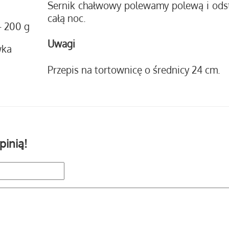
Sernik chałwowy polewamy polewą i ods
całą noc.
- 200 g
Uwagi
wka
Przepis na tortownicę o średnicy 24 cm.
pinią!