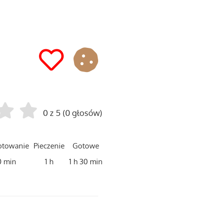
0 z 5 (0 głosów)
otowanie
Pieczenie
Gotowe
0 min
1 h
1 h 30 min