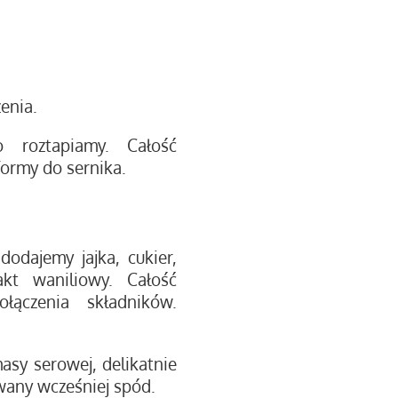
enia.
o roztapiamy. Całość
ormy do sernika.
odajemy jajka, cukier,
akt waniliowy. Całość
ączenia składników.
sy serowej, delikatnie
wany wcześniej spód.