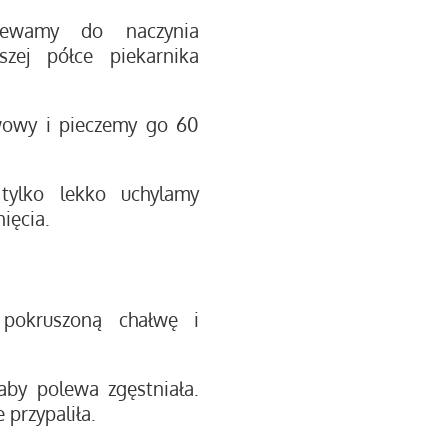
lewamy do naczynia
zej półce piekarnika
wowy i pieczemy go 60
tylko lekko uchylamy
ięcia.
 pokruszoną chałwę i
by polewa zgęstniała.
 przypaliła.