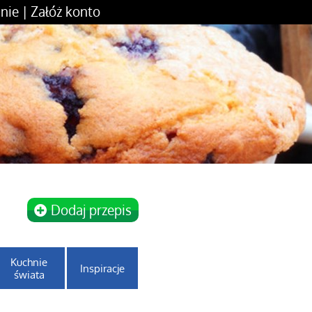
nie
|
Załóż konto
Dodaj przepis
Kuchnie
Inspiracje
świata