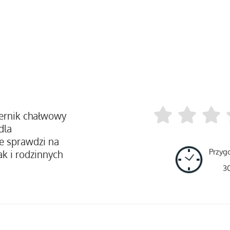
sernik chałwowy
dla
ie sprawdzi na
Przyg
ak i rodzinnych
3