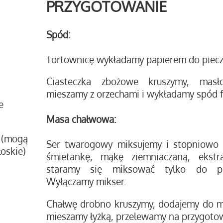
PRZYGOTOWANIE
Spód:
Tortownicę wykładamy papierem do piecz
Ciasteczka zbożowe kruszymy, masł
mieszamy z orzechami i wykładamy spód f
e
Masa chałwowa:
 (mogą
Ser twarogowy miksujemy i stopniowo d
oskie)
śmietankę, mąkę ziemniaczaną, ekstr
staramy się miksować tylko do poł
Wyłączamy mikser.
Chałwę drobno kruszymy, dodajemy do ma
mieszamy łyżką, przelewamy na przygoto