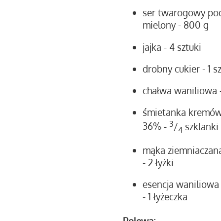
ser twarogowy po
mielony
- 800 g
jajka
- 4 sztuki
drobny cukier
- 1 
chałwa waniliowa
śmietanka kremó
3
36%
-
/
szklanki
4
mąka ziemniaczan
- 2 łyżki
esencja waniliowa
- 1 łyżeczka