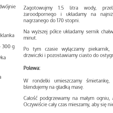
dwójnie
Zagotowujmy 1.5 litra wody, prze
żaroodpornego i układamy na najniżs
nagrzanego do 170 stopni.
Na wyższej półce układamy sernik chał
szklanka
minut.
- 300 g
Po tym czasie wyłączamy piekarnik, 
drzwiczki i pozostawiamy ciasto do ostygn
wka
Polewa:
a
W rondelki umieszczamy śmietankę,
blendujemy na gładką masę.
Całość podgrzewamy na małym ogniu, a
Oczywiście cały czas mieszamy, aby się nie