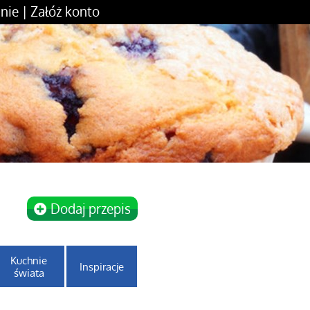
nie
|
Załóż konto
Dodaj przepis
Kuchnie
Inspiracje
świata