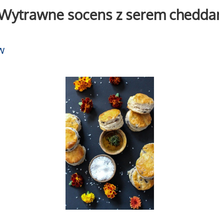
Wytrawne socens z serem chedda
w