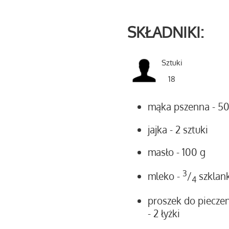
SKŁADNIKI:
Sztuki
18
mąka pszenna
- 5
jajka
- 2 sztuki
masło
- 100 g
3
mleko
-
/
szklank
4
proszek do pieczen
- 2 łyżki