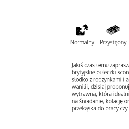
Normalny
Przystępny
Jakiś czas temu zapras
brytyjskie bułeczki sco
słodko z rodzynkami i
wanilii, dzisiaj propon
wytrawną, która idealn
na śniadanie, kolację o
przekąska do pracy czy 