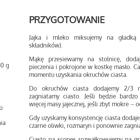
PRZYGOTOWANIE
Jajka i mleko miksujemy na gładką
składników).
Mąkę przesiewamy na stolnicę, doda
00 g
pieczenia i pokrojone w kostkę masło. C
momentu uzyskania okruchów ciasta.
Do okruchów ciasta dodajemy 2/3 m
zagniatamy ciasto. Jeśli będzie bard
więcej masy jajecznej, jeśli zbyt mokre – 
i
Gdy uzyskamy konsystencję ciasta dodaj
ia
czarne oliwki, rozmaryn i ponownie zagni
Ciasto na scones rozwałkowujemy na gr