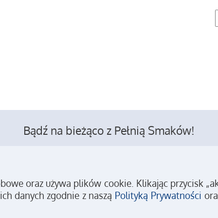
Bądź na bieżąco z Pełnią Smaków!
we oraz używa plików cookie. Klikając przycisk „akc
Kontakt
Reklama
Polityka prywatności
Regulamin
ich danych zgodnie z naszą
Polityką Prywatności
ora
Copyright © 2026 Pełnia Smaków