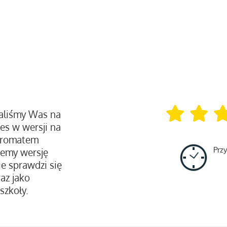
zaliśmy Was na
nes w wersji na
 aromatem
Prz
ujemy wersję
ie sprawdzi się
raz jako
szkoły.