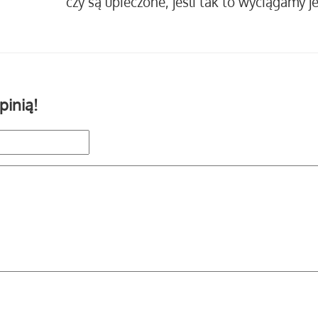
czy są upieczone, jeśli tak to wyciągamy j
pinią!