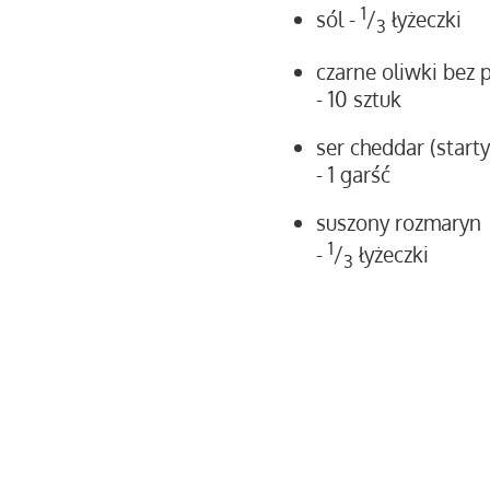
1
sól
-
/
łyżeczki
3
czarne oliwki bez 
- 10 sztuk
ser cheddar (starty
- 1 garść
suszony rozmaryn
1
-
/
łyżeczki
3