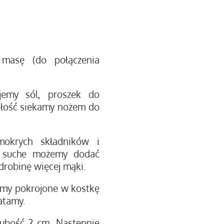
 masę (do połączenia
jemy sól, proszek do
ałość siekamy nożem do
okrych składników i
zo suche możemy dodać
odrobinę więcej mąki.
emy pokrojone w kostkę
atamy.
ubość 2 cm. Następnie