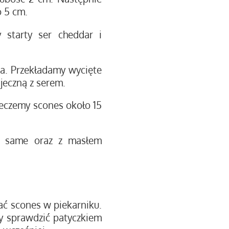
o 5 cm.
 starty ser cheddar i
a. Przekładamy wycięte
ajeczną z serem.
ieczemy scones około 15
e same oraz z masłem
ć scones w piekarniku.
y sprawdzić patyczkiem