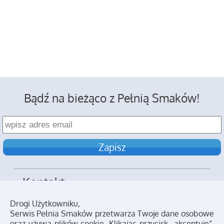
Bądź na bieżąco z Pełnią Smaków!
Kontakt
Reklama
Drogi Użytkowniku,
Serwis Pełnia Smaków przetwarza Twoje dane osobowe
Polityka prywatności
oraz używa plików cookie. Klikając przycisk „akceptuje”,