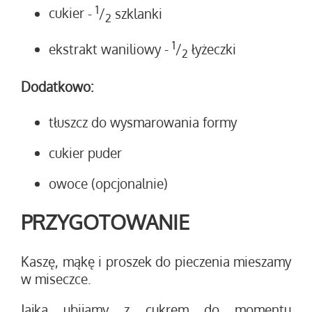
1
cukier
-
/
szklanki
2
1
ekstrakt waniliowy
-
/
łyżeczki
2
Dodatkowo:
tłuszcz do wysmarowania formy
cukier puder
owoce (opcjonalnie)
PRZYGOTOWANIE
Kaszę, mąkę i proszek do pieczenia mieszamy
w miseczce.
Jajka ubijamy z cukrem do momentu