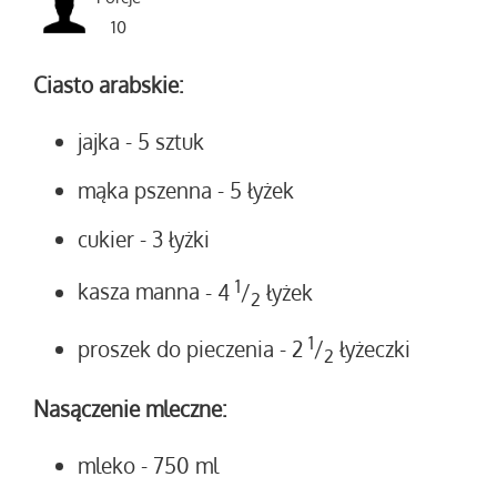
10
Ciasto arabskie:
jajka
- 5 sztuk
mąka pszenna
- 5 łyżek
cukier
- 3 łyżki
1
kasza manna
- 4
/
łyżek
2
1
proszek do pieczenia
- 2
/
łyżeczki
2
Nasączenie mleczne:
mleko
- 750 ml