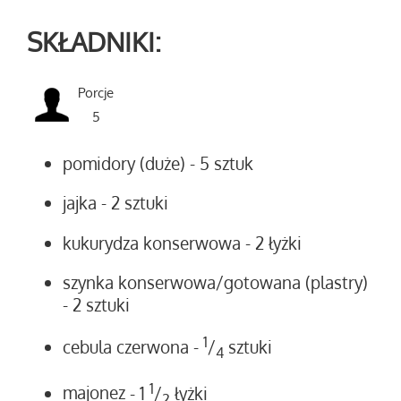
SKŁADNIKI:
Porcje
5
pomidory (duże)
- 5 sztuk
jajka
- 2 sztuki
kukurydza konserwowa
- 2 łyżki
szynka konserwowa/gotowana (plastry)
- 2 sztuki
1
cebula czerwona
-
/
sztuki
4
1
majonez
- 1
/
łyżki
2