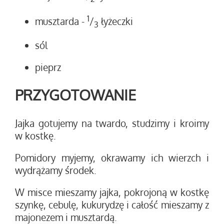
1
musztarda
-
/
łyżeczki
3
sól
pieprz
PRZYGOTOWANIE
Jajka gotujemy na twardo, studzimy i kroimy
w kostkę.
Pomidory myjemy, okrawamy ich wierzch i
wydrążamy środek.
W misce mieszamy jajka, pokrojoną w kostkę
szynkę, cebulę, kukurydzę i całość mieszamy z
majonezem i musztardą.