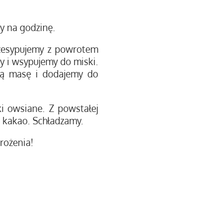
y na godzinę.
rzesypujemy z powrotem
y i wsypujemy do miski.
ką masę i dodajemy do
i owsiane. Z powstałej
w kakao. Schładzamy.
rożenia!