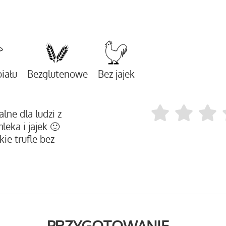
iału
Bezglutenowe
Bez jajek
lne dla ludzi z
leka i jajek 🙂
e trufle bez
PRZYGOTOWANIE