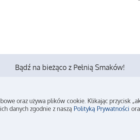
Bądź na bieżąco z Pełnią Smaków!
we oraz używa plików cookie. Klikając przycisk „akc
Kontakt
Reklama
Polityka prywatności
Regulamin
ich danych zgodnie z naszą
Polityką Prywatności
ora
Copyright © 2026 Pełnia Smaków
Wszystkie prawa zastrzeżone