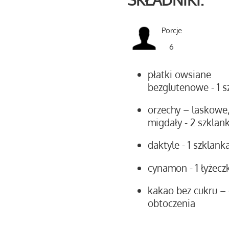
Porcje
6
płatki owsiane
bezglutenowe
- 1 
orzechy – laskowe
migdały
- 2 szklank
daktyle
- 1 szklank
cynamon
- 1 łyżecz
kakao bez cukru –
obtoczenia