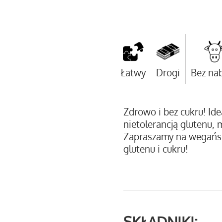
Łatwy
Drogi
Bez nab
Zdrowo i bez cukru! Idea
nietolerancją glutenu, m
Zapraszamy na wegański
glutenu i cukru!
SKŁADNIKI: