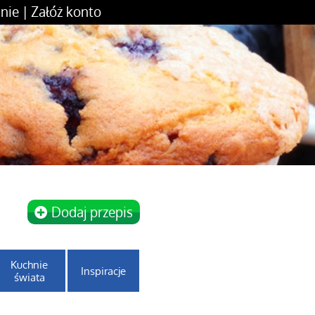
nie
|
Załóż konto
Dodaj przepis
Kuchnie
Inspiracje
świata