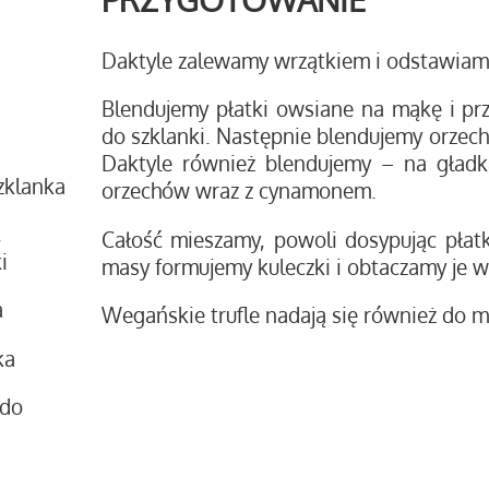
Daktyle zalewamy wrzątkiem i odstawiam
Blendujemy płatki owsiane na mąkę i p
do szklanki. Następnie blendujemy orzech
Daktyle również blendujemy – na gład
szklanka
orzechów wraz z cynamonem.
,
Całość mieszamy, powoli dosypując płatk
i
masy formujemy kuleczki i obtaczamy je 
a
Wegańskie trufle nadają się również do m
ka
 do