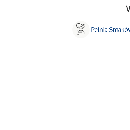
W
Pełnia Smakó