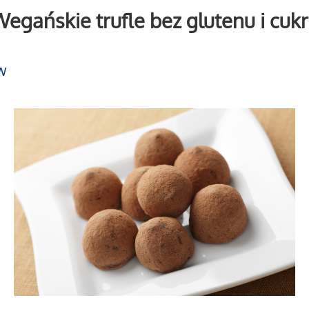
egańskie trufle bez glutenu i cuk
w