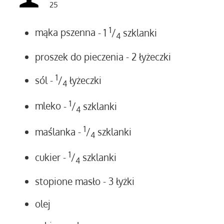
25
1
mąka pszenna
- 1
/
szklanki
4
proszek do pieczenia
- 2 łyżeczki
1
sól
-
/
łyżeczki
4
1
mleko
-
/
szklanki
4
1
maślanka
-
/
szklanki
4
1
cukier
-
/
szklanki
4
stopione masło
- 3 łyżki
olej