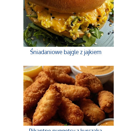
Śniadaniowe bajgle z jajkiem
Pikantne nuggetsy z kurczaka